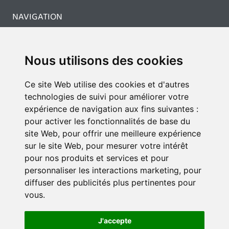
NAVIGATION
PROFESSIONNELS
Espace assureur
Nous utilisons des cookies
Espace pro
CONTACT
Ce site Web utilise des cookies et d'autres
Nous contacter
technologies de suivi pour améliorer votre
expérience de navigation aux fins suivantes :
pour activer les fonctionnalités de base du
CONTACT
site Web
,
pour offrir une meilleure expérience
sur le site Web
,
pour mesurer votre intérêt
Siège : 18 rue du parc, 67205 OBERHAUSBERGEN, BAS-RHIN, France
pour nos produits et services et pour
contact@symacar.fr
personnaliser les interactions marketing
,
pour
diffuser des publicités plus pertinentes pour
03 69 61 90 30
vous
.
J'accepte