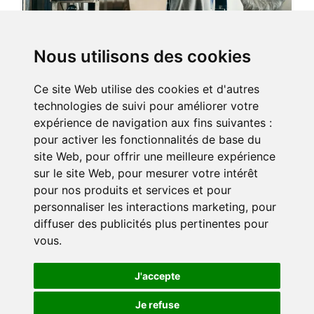
Nous utilisons des cookies
Le professionnel analyse le dossier
Il prend connaissance du sinistre, prend en charge votre
Ce site Web utilise des cookies et d'autres
bénéficiaire et nous remet un devis.
technologies de suivi pour améliorer votre
expérience de navigation aux fins suivantes :
pour activer les fonctionnalités de base du
site Web
,
pour offrir une meilleure expérience
sur le site Web
,
pour mesurer votre intérêt
pour nos produits et services et pour
personnaliser les interactions marketing
,
pour
diffuser des publicités plus pertinentes pour
vous
.
J'accepte
Vous validez la prestation
Je refuse
🍪