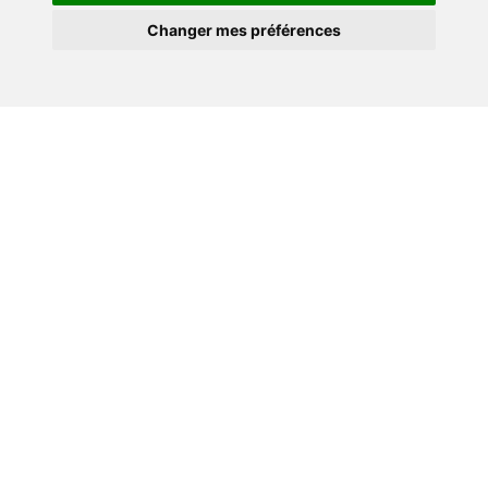
Vous gardez la main : validation du coût, de la prestation
Changer mes préférences
et des délais, tout reste sous votre contrôle sans perte
de temps.
Le professionnel gère la suite avec le
client
Il planifie le rendez-vous et suit le dossier avec votre
client, tout en renseignant chaque étape sur la