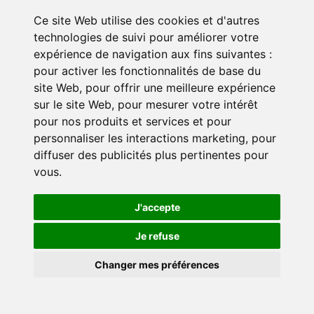
de tous frais bancaires qu’il aurait à
Ce site Web utilise des cookies et d'autres
supporter, du fait notamment d’un rejet
technologies de suivi pour améliorer votre
du chèque, d’un rejet ou d’une annulation
expérience de navigation aux fins suivantes :
du prélèvement SEPA ;
pour activer les fonctionnalités de base du
L’exigibilité immédiate de toutes les
site Web
,
pour offrir une meilleure expérience
factures non encore échues.
sur le site Web
,
pour mesurer votre intérêt
pour nos produits et services et pour
Le défaut de paiement après mise en demeure
personnaliser les interactions marketing
,
pour
restée infructueuse pendant quinze (15) jours
diffuser des publicités plus pertinentes pour
pourra entraîner la suspension du contrat aux
vous
.
torts exclusifs du Client. Celle-ci prendra effet
quinze (15) jours à compter de la première
J'accepte
présentation du courrier recommandé de mise
en demeure de paiement au Client.
Je refuse
🍪
En cas de nouvelle mise en demeure restée
Changer mes préférences
infructueuse, la société SYMABAT aura la
possibilité de procéder à la résiliation du
contrat aux torts exclusifs du Client.